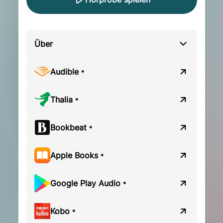
Über
Audible
*
Thalia
*
Bookbeat
*
Apple Books
*
Google Play Audio
*
Kobo
*