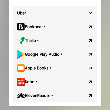
Über
Bookbeat
*
Thalia
*
Google Play Audio
*
Apple Books
*
Kobo
*
ElevenReader
*